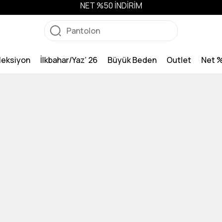
NET %50 İNDİRİM
leksiyon
İlkbahar/Yaz’ 26
Büyük Beden
Outlet
Net 