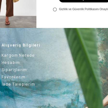
Alışveriş Bilgileri
Kargom Nerede
Hesabım
Siparişlerim
Favorilerim
İade Taleplerim