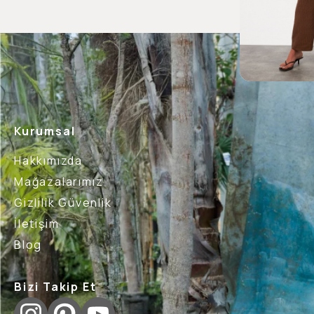
Kurumsal
Hakkımızda
Mağazalarımız
Gizlilik Güvenlik
İletişim
Blog
Bizi Takip Et