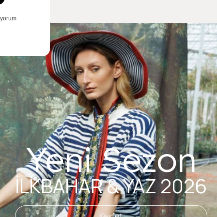
Yeni Sezon
İLKBAHAR & YAZ 2026
Keşfet