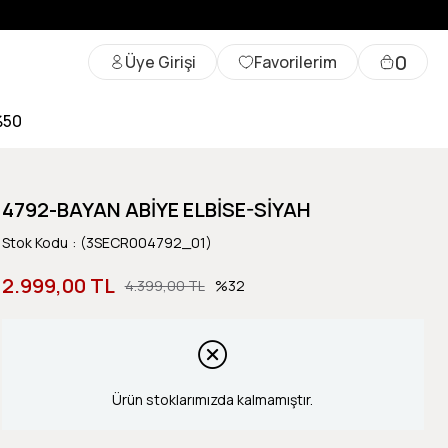
0
Üye Girişi
Favorilerim
%50
4792-BAYAN ABİYE ELBİSE-SİYAH
Stok Kodu
(3SECR004792_01)
2.999,00 TL
4.399,00 TL
32
Ürün stoklarımızda kalmamıştır.