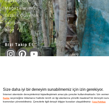
Hakkımızda
Mağazalarımız
Gizlilik Güvenlik
İletişim
Blog
Bizi Takip Et
İptal İade Şartları
Sık Sorulan Sorular
Nasıl İade 
Size daha iyi bir deneyim sunabilmemiz için izin gerekiyor.
İnternet sitemizde deneyimlerinizi kişiselleştirmek amacıyla çerezler kullanılmaktadır. İzin vermen
seçeneğine tıklamanız halinde tercih ve ilgi alanlarına yönelik maalesef bir deneyim suna
Reddet
kısmından yönetebilirsiniz. Çerezlerle ilgili detaylı bilgiye buradan ulaşabilirsiniz:
Çerez Politikası