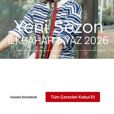
Yeni Sezon
İLKBAHAR & YAZ 2026
Keşfet
Tüm Çerezleri Kabul Et
Çerezleri Kişiselleştir