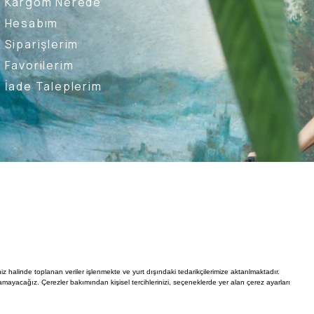
Kargom Nerede
Hesabım
Siparişlerim
Favorilerim
İade Taleplerim
Ederim
Kullanıcı Sözleşmesi
Whatsapp Destek Hattı
iz halinde toplanan veriler işlenmekte ve yurt dışındaki tedarikçilerimize aktarılmaktadır.
mayacağız. Çerezler bakımından kişisel tercihlerinizi, seçeneklerde yer alan çerez ayarları