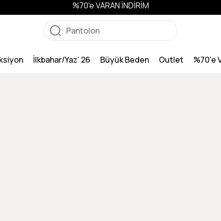
%70'e VARAN İNDİRİM
ksiyon
İlkbahar/Yaz’ 26
Büyük Beden
Outlet
%70'e 