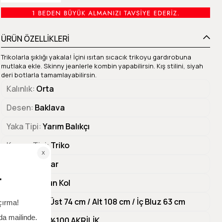
ÜRÜN ÖZELLİKLERİ
Trikolarla şıklığı yakala! İçini ısıtan sıcacık trikoyu gardırobuna
mutlaka ekle. Skinny jeanlerle kombin yapabilirsin. Kış stilini, siyah
deri botlarla tamamlayabilirsin.
Kalınlık
Orta
Desen
Baklava
Yaka Tipi
Yarım Balıkçı
Kumaş Tipi
Triko
Kalıp
Regular
Kol Tipi
Uzun Kol
Ürün Boyu
Üst 74 cm / Alt 108 cm / İç Bluz 63 cm
Materyal 1
%100 AKRİLİK