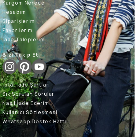
Kargom Nerede
Hesabım
Siparişlerim
Favorilerim
İade Taleplerim
Bizi Takip Et
İptal İade Şartları
Sık Sorulan Sorular
Nasıl İade Ederim
Kullanıcı Sözleşmesi
Whatsapp Destek Hattı