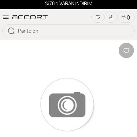
%70'e VARAN İNDİRİM
0