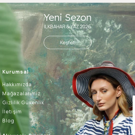
Yeni Sezon
İLKBAHAR & YAZ 2026
Keşfet
Kurumsal
Hakkımızda
Mağazalarımız
Gizlilik Güvenlik
İletişim
Blog