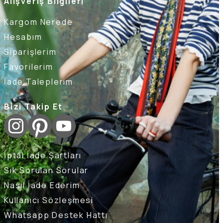
Alışveriş Bilgileri
Kargom Nerede
Hesabım
Siparişlerim
Favorilerim
İade Taleplerim
Bizi Takip Et
İptal İade Şartları
Sık Sorulan Sorular
Nasıl İade Ederim
Kullanıcı Sözleşmesi
Whatsapp Destek Hattı