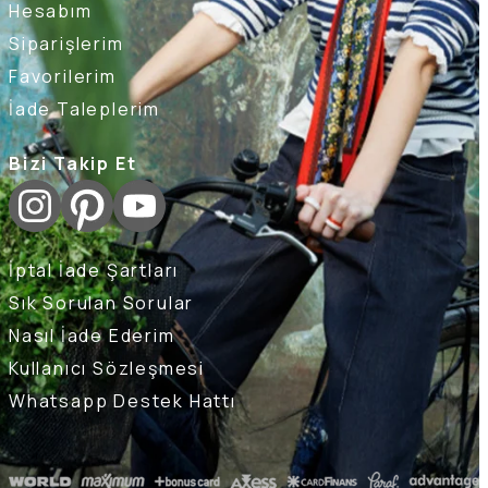
Hesabım
Siparişlerim
Favorilerim
İade Taleplerim
Bizi Takip Et
İptal İade Şartları
Sık Sorulan Sorular
Nasıl İade Ederim
Kullanıcı Sözleşmesi
Whatsapp Destek Hattı