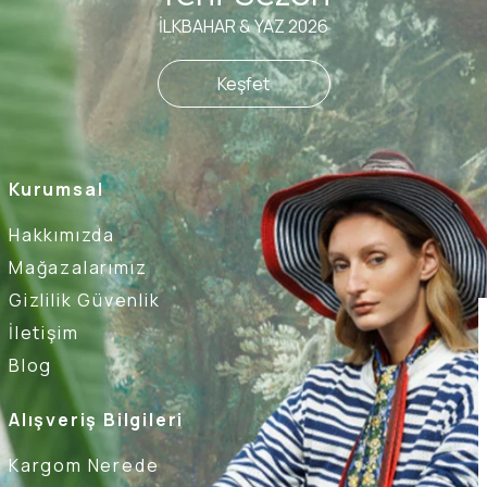
İLKBAHAR & YAZ 2026
Keşfet
Kurumsal
Hakkımızda
Mağazalarımız
Gizlilik Güvenlik
İletişim
Blog
Alışveriş Bilgileri
Kargom Nerede