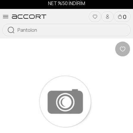
NET %50 İNDİRİM
0