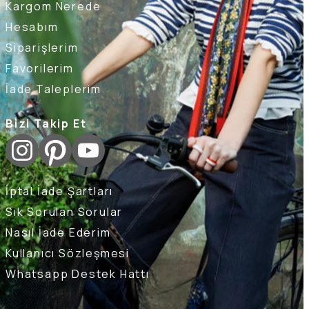
Kargom Nerede
Hesabım
Siparişlerim
Favorilerim
İade Taleplerim
Bizi Takip Et
İptal İade Şartları
Sık Sorulan Sorular
Nasıl İade Ederim
Kullanıcı Sözleşmesi
Whatsapp Destek Hattı