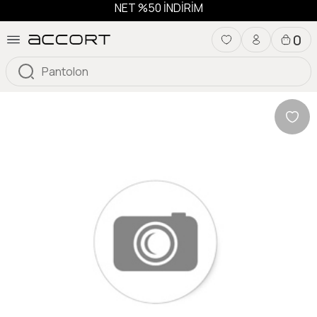
NET %50 İNDİRİM
0