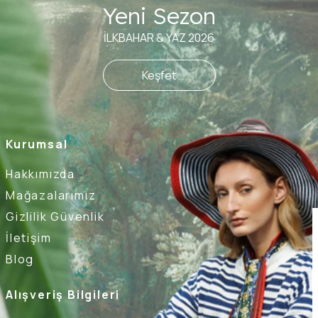
Yeni Sezon
İLKBAHAR & YAZ 2026
Keşfet
Kurumsal
Hakkımızda
Mağazalarımız
Gizlilik Güvenlik
İletişim
Blog
Alışveriş Bilgileri