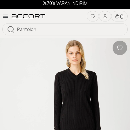
%70'e VARAN İNDİRİM
0