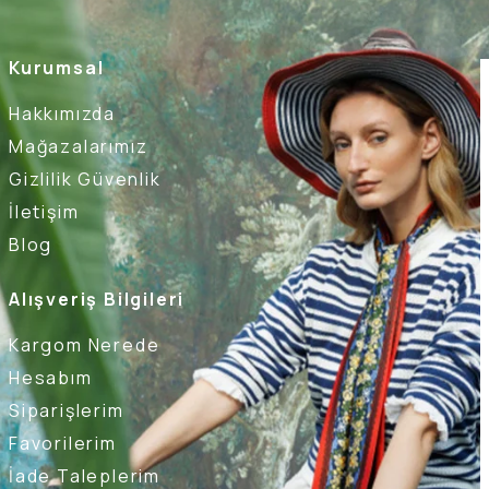
Kurumsal
Hakkımızda
Mağazalarımız
Gizlilik Güvenlik
İletişim
Blog
Alışveriş Bilgileri
Kargom Nerede
Hesabım
Siparişlerim
Favorilerim
İade Taleplerim