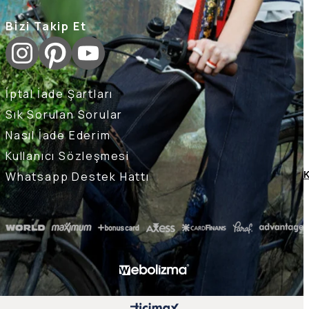
Bizi Takip Et
İptal İade Şartları
Sık Sorulan Sorular
Nasıl İade Ederim
Kullanıcı Sözleşmesi
Whatsapp Destek Hattı
K