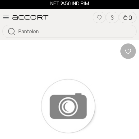
NET %50 İNDİRİM
0