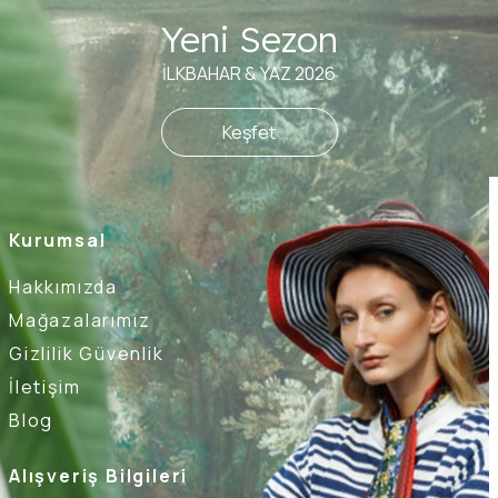
Yeni Sezon
İLKBAHAR & YAZ 2026
Keşfet
Kurumsal
Hakkımızda
Mağazalarımız
Gizlilik Güvenlik
İletişim
Blog
Alışveriş Bilgileri