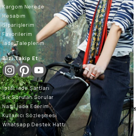
Kargom Nerede
Hesabım
Siparişlerim
Favorilerim
İade Taleplerim
Bizi Takip Et
İptal İade Şartları
Sık Sorulan Sorular
Nasıl İade Ederim
K
Kullanıcı Sözleşmesi
Whatsapp Destek Hattı