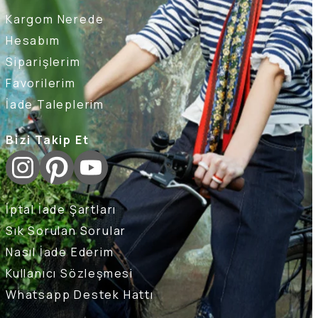
Kargom Nerede
Hesabım
Siparişlerim
Favorilerim
İade Taleplerim
Bizi Takip Et
İptal İade Şartları
Sık Sorulan Sorular
Nasıl İade Ederim
Kullanıcı Sözleşmesi
Whatsapp Destek Hattı