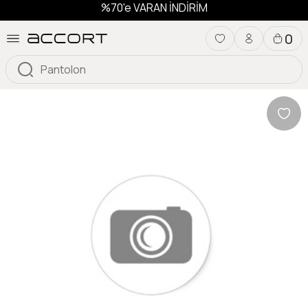
%70'e VARAN İNDİRİM
0