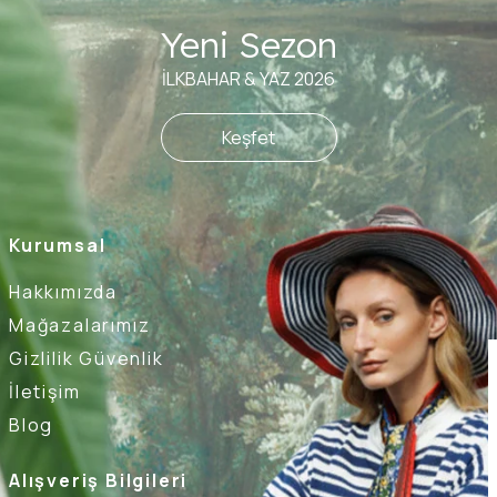
Yeni Sezon
İLKBAHAR & YAZ 2026
Keşfet
Kurumsal
Hakkımızda
Mağazalarımız
Gizlilik Güvenlik
İletişim
Blog
Alışveriş Bilgileri