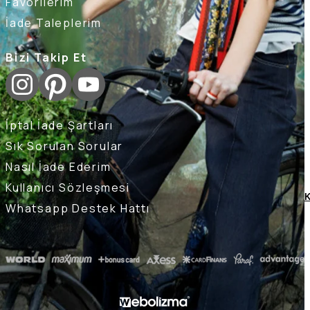
Favorilerim
İade Taleplerim
Bizi Takip Et
İptal İade Şartları
Sık Sorulan Sorular
Nasıl İade Ederim
Kullanıcı Sözleşmesi
K
Whatsapp Destek Hattı