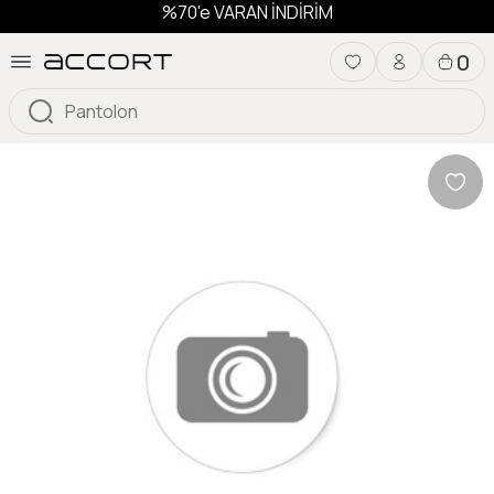
%70'e VARAN İNDİRİM
0