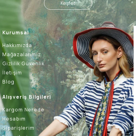
Keşfet
Kurumsal
Hakkımızda
Mağazalarımız
Gizlilik Güvenlik
İletişim
Blog
Alışveriş Bilgileri
Kargom Nerede
Hesabım
Siparişlerim