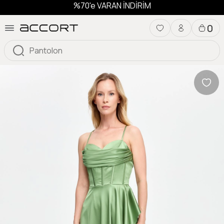
%70'e VARAN İNDİRİM
0