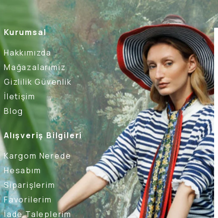
Kurumsal
Hakkımızda
Mağazalarımız
Gizlilik Güvenlik
İletişim
Blog
Alışveriş Bilgileri
Kargom Nerede
Hesabım
Siparişlerim
Favorilerim
İade Taleplerim