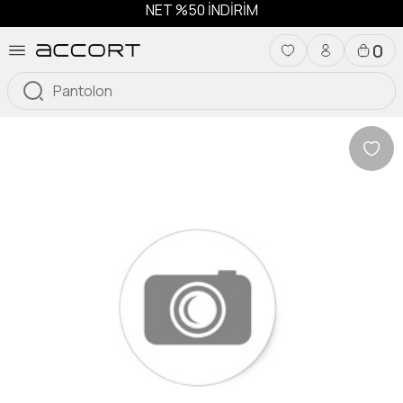
NET %50 İNDİRİM
0