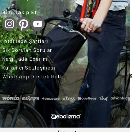
Bizi Takip Et
İptal İade Şartları
Sık Sorulan Sorular
Nasıl İade Ederim
Kullanıcı Sözleşmesi
Whatsapp Destek Hattı
K