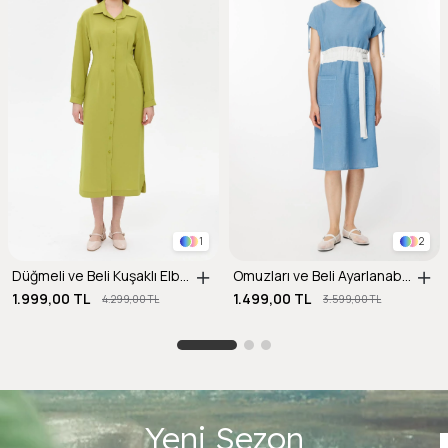
1
2
Düğmeli ve Beli Kuşaklı Elbise-Y.YEŞİLİ
Omuzları ve Beli Ayarlanabilir İp Detaylı Keten Elbise-MAVİ
1.999,00 TL
1.499,00 TL
4.299,00 TL
3.599,00 TL
Yeni Sezon