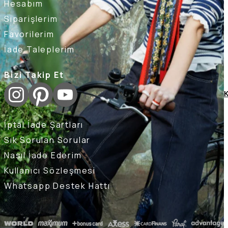
Hesabım
Siparişlerim
Favorilerim
İade Taleplerim
Bizi Takip Et
K
İptal İade Şartları
Sık Sorulan Sorular
Nasıl İade Ederim
Kullanıcı Sözleşmesi
Whatsapp Destek Hattı