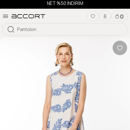
NET %50 İNDİRİM
0