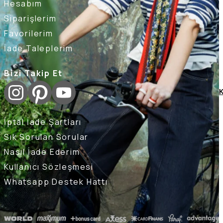
Hesabım
Siparişlerim
Favorilerim
İade Taleplerim
Bizi Takip Et
K
İptal İade Şartları
Sık Sorulan Sorular
Nasıl İade Ederim
Kullanıcı Sözleşmesi
Whatsapp Destek Hattı