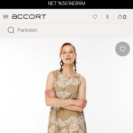
NET %50 İNDİRİM
0