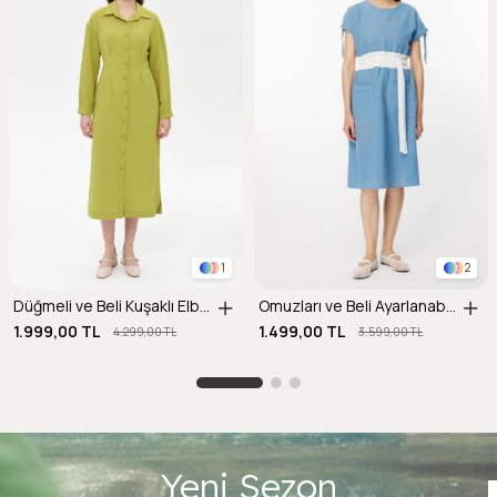
1
2
Düğmeli ve Beli Kuşaklı Elbise-Y.YEŞİLİ
Omuzları ve Beli Ayarlanabilir İp Detaylı Keten Elbise-MAVİ
1.999,00 TL
1.499,00 TL
4.299,00 TL
3.599,00 TL
Yeni Sezon