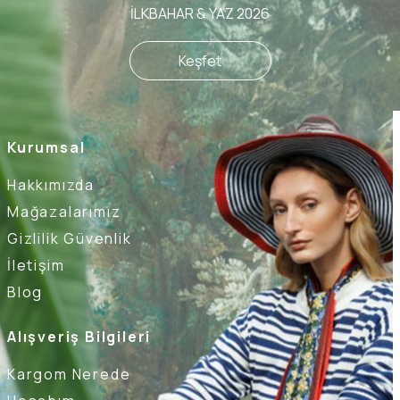
İLKBAHAR & YAZ 2026
Keşfet
Kurumsal
Hakkımızda
Mağazalarımız
Gizlilik Güvenlik
İletişim
Blog
Alışveriş Bilgileri
Kargom Nerede