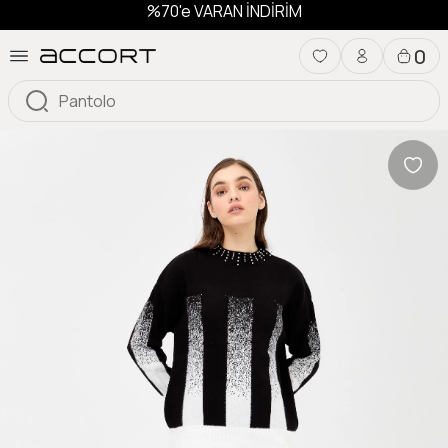
%70'e VARAN İNDİRİM
0