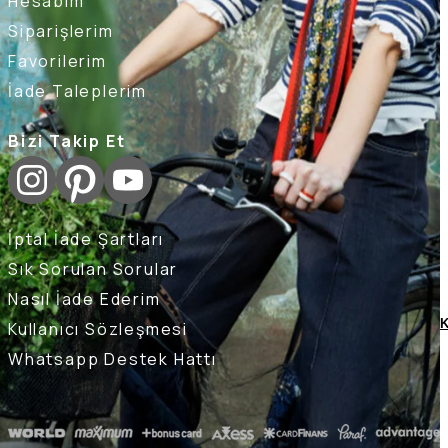
Hesabım
Siparişlerim
Favorilerim
İade Taleplerim
Bizi Takip Et
İptal İade Şartları
Sık Sorulan Sorular
Nasıl İade Ederim
K
Kullanıcı Sözleşmesi
Whatsapp Destek Hattı