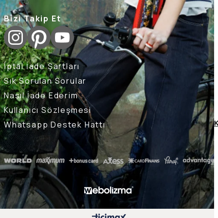
Bizi Takip Et
İptal İade Şartları
Sık Sorulan Sorular
Nasıl İade Ederim
Kullanıcı Sözleşmesi
Whatsapp Destek Hattı
K