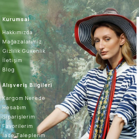
Kurumsal
Hakkımızda
Mağazalarımız
Gizlilik Güvenlik
İletişim
Blog
Alışveriş Bilgileri
Kargom Nerede
Hesabım
Siparişlerim
Favorilerim
İade Taleplerim