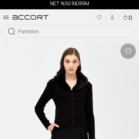
NET %50 İNDİRİM
0