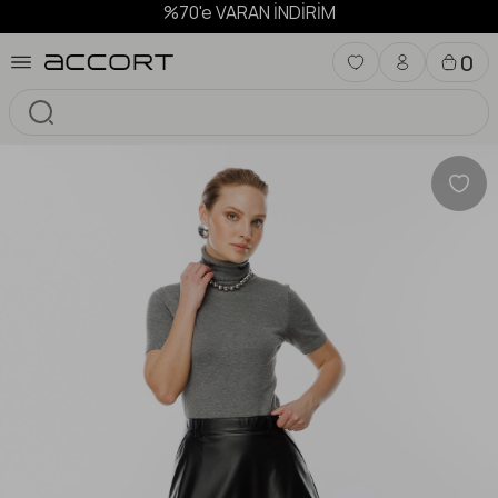
%70'e VARAN İNDİRİM
0