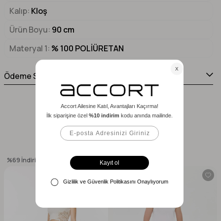
Kalıp
Kloş
Ürün Boyu
90 cm
Materyal 1
% 100 POLİÜRETAN
Ödeme Seçenekleri
Benzer Ürünler
%69
İndirim
%62
İndirim