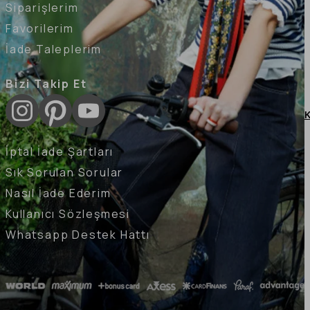
Siparişlerim
Favorilerim
İade Taleplerim
Bizi Takip Et
K
İptal İade Şartları
Sık Sorulan Sorular
Nasıl İade Ederim
Kullanıcı Sözleşmesi
Whatsapp Destek Hattı