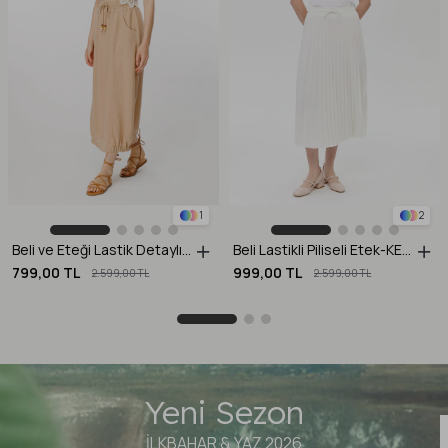
1
2
Beli ve Eteği Lastik Detaylı Keten Etek-CAMEL
Beli Lastikli Piliseli Etek-KEMIK
799,00 TL
999,00 TL
2.599,00 TL
2.599,00 TL
Yeni Sezon
İLKBAHAR & YAZ 2026