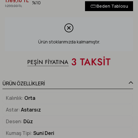
1.169,10 TL
10
Beden Tablosu
1.299,00 TL
Ürün stoklarımızda kalmamıştır.
ÜRÜN ÖZELLİKLERİ
Kalınlık
Orta
Astar
Astarsız
Desen
Düz
Kumaş Tipi
Suni Deri