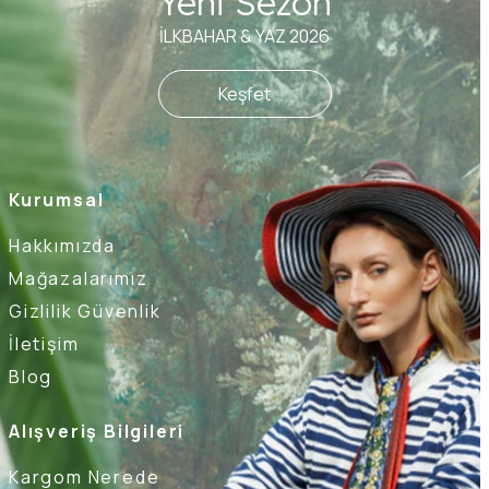
Yeni Sezon
İLKBAHAR & YAZ 2026
Keşfet
Kurumsal
Hakkımızda
Mağazalarımız
Gizlilik Güvenlik
İletişim
Blog
Alışveriş Bilgileri
Kargom Nerede