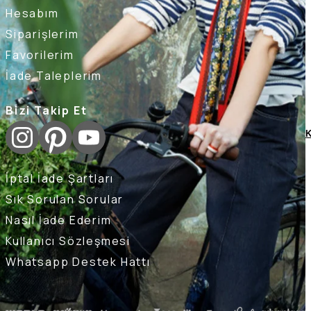
Hesabım
Siparişlerim
Favorilerim
İade Taleplerim
Bizi Takip Et
K
İptal İade Şartları
Sık Sorulan Sorular
Nasıl İade Ederim
Kullanıcı Sözleşmesi
Whatsapp Destek Hattı