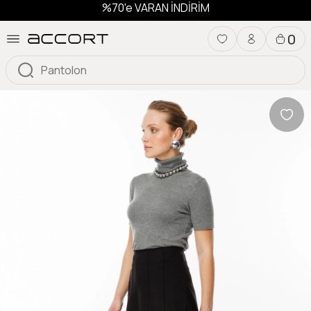
%70'e VARAN İNDİRİM
0