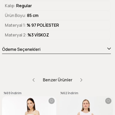
Kalıp
Regular
Ürün Boyu
85 cm
Materyal 1
% 97 POLİESTER
Materyal 2
%3 VİSKOZ
Ödeme Seçenekleri
Benzer Ürünler
%69
İndirim
%62
İndirim