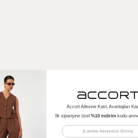
Benzer Ürünler
%50
İndirim