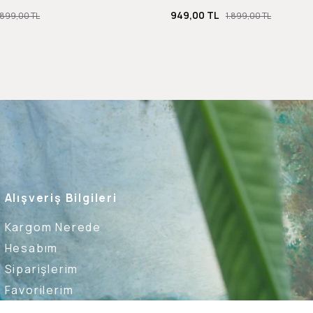
949,00 TL
.899,00 TL
1.899,00 TL
Alışveriş Bilgileri
Kargom Nerede
Hesabım
Siparişlerim
Favorilerim
İade Taleplerim