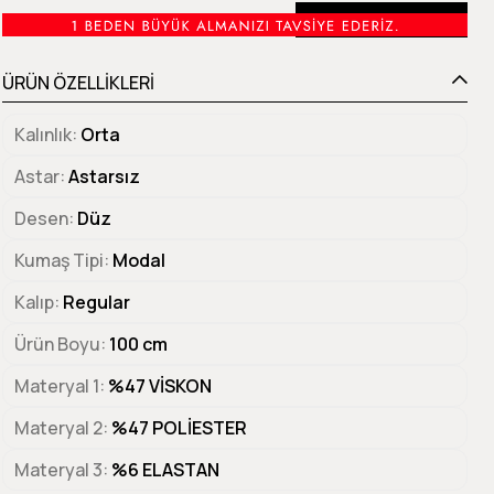
Beden Tablosu
ÜRÜN ÖZELLİKLERİ
Kalınlık
Orta
Astar
Astarsız
Desen
Düz
Kumaş Tipi
Modal
Kalıp
Regular
Ürün Boyu
100 cm
Materyal 1
%47 VİSKON
Materyal 2
%47 POLİESTER
Materyal 3
%6 ELASTAN