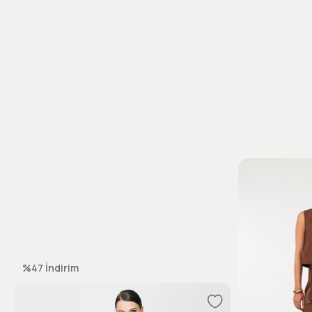
%47
İndirim
%50
İndirim