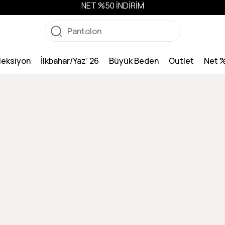
NET %50 İNDİRİM
leksiyon
İlkbahar/Yaz’ 26
Büyük Beden
Outlet
Net 