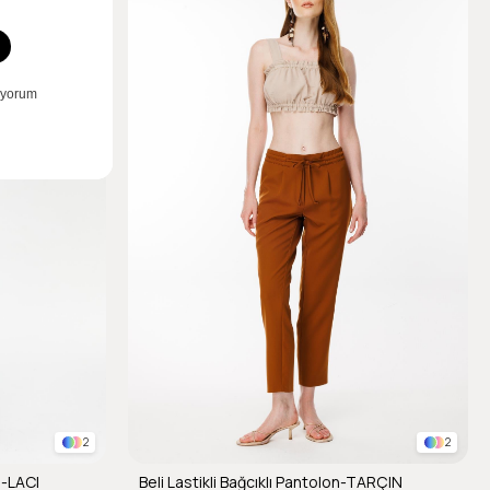
2
2
n-LACI
Beli Lastikli Bağcıklı Pantolon-TARÇIN