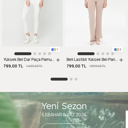
1
2
Yüksek Bel Dar Paça Pamuklu Pantolon-EKRU
Beli Lastikli Yüksek Bel Pantolon-BEJ
799,00 TL
799,00 TL
1.499,00 TL
1.899,00 TL
Yeni Sezon
İLKBAHAR & YAZ 2026