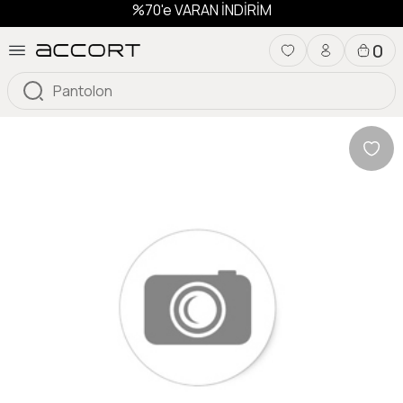
%70'e VARAN İNDİRİM
0