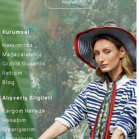
Keşfet
Kurumsal
Hakkımızda
Mağazalarımız
Gizlilik Güvenlik
İletişim
Blog
Alışveriş Bilgileri
Kargom Nerede
Hesabım
Siparişlerim
Favorilerim