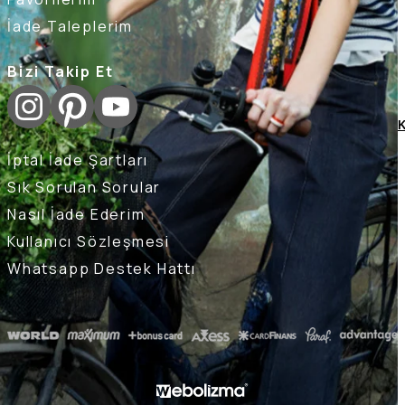
İade Taleplerim
Bizi Takip Et
K
İptal İade Şartları
Sık Sorulan Sorular
Nasıl İade Ederim
Kullanıcı Sözleşmesi
Whatsapp Destek Hattı