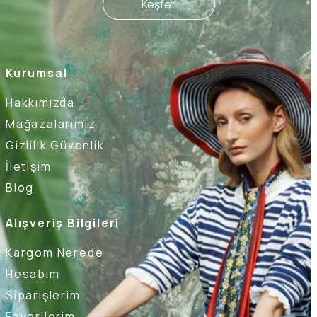
Keşfet
Kurumsal
Hakkımızda
Mağazalarımız
Gizlilik Güvenlik
İletişim
Blog
Alışveriş Bilgileri
Kargom Nerede
Hesabım
Siparişlerim
Favorilerim