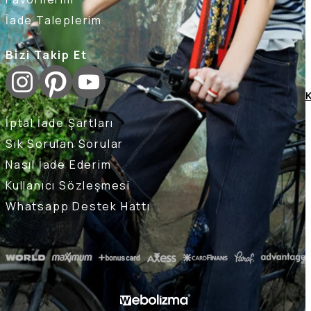
İade Taleplerim
Bizi Takip Et
K
İptal İade Şartları
Sık Sorulan Sorular
Nasıl İade Ederim
Kullanıcı Sözleşmesi
Whatsapp Destek Hattı