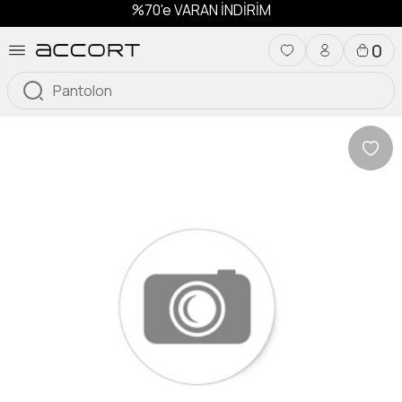
%70'e VARAN İNDİRİM
0