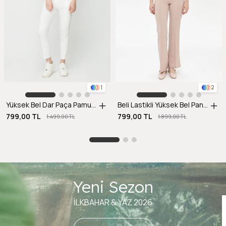
1
2
Yüksek Bel Dar Paça Pamuklu Pantolon-EKRU
Beli Lastikli Yüksek Bel Pantolon-BEJ
799,00 TL
799,00 TL
1.499,00 TL
1.899,00 TL
Yeni Sezon
İLKBAHAR & YAZ 2026