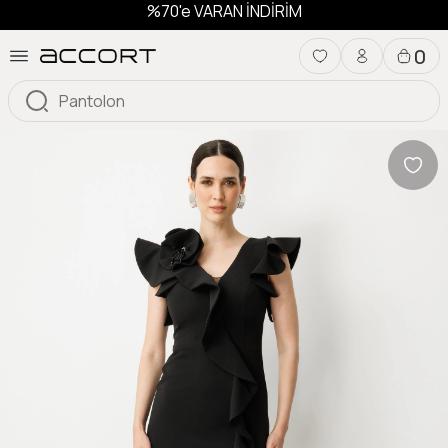
%70'e VARAN İNDİRİM
0