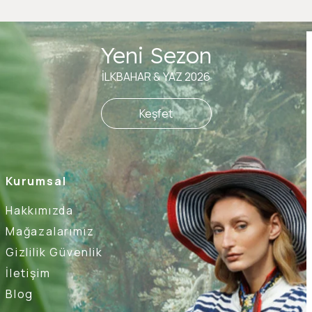
Yeni Sezon
İLKBAHAR & YAZ 2026
Keşfet
Kurumsal
Hakkımızda
Mağazalarımız
Gizlilik Güvenlik
İletişim
Blog