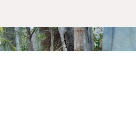
Kurumsal
Hakkımızda
Mağazalarımız
Gizlilik Güvenlik
İletişim
Blog