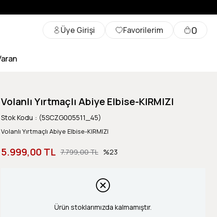
0
Üye Girişi
Favorilerim
Varan
Volanlı Yırtmaçlı Abiye Elbise-KIRMIZI
Stok Kodu
(5SCZG005511_45)
Volanlı Yırtmaçlı Abiye Elbise-KIRMIZI
5.999,00 TL
7.799,00 TL
23
Ürün stoklarımızda kalmamıştır.