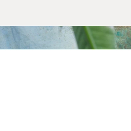
Alışveriş Bilgileri
Kargom Nerede
Hesabım
Siparişlerim
Favorilerim
İade Taleplerim