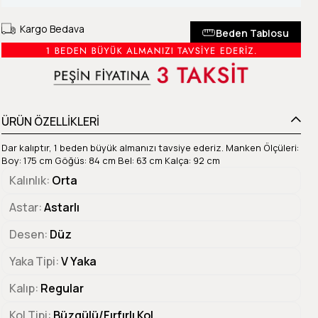
Kargo Bedava
Beden Tablosu
ÜRÜN ÖZELLİKLERİ
Dar kalıptır, 1 beden büyük almanızı tavsiye ederiz. Manken Ölçüleri:
Boy: 175 cm Göğüs: 84 cm Bel: 63 cm Kalça: 92 cm
Kalınlık
Orta
Astar
Astarlı
Desen
Düz
Yaka Tipi
V Yaka
Kalıp
Regular
Kol Tipi
Büzgülü/Fırfırlı Kol