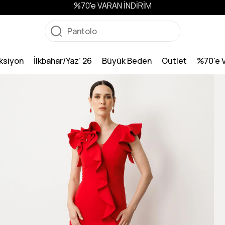
%70'e VARAN İNDİRİM
ksiyon
İlkbahar/Yaz’ 26
Büyük Beden
Outlet
%70'e 