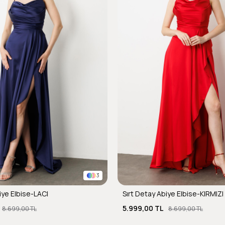
3
iye Elbise-LACI
Sırt Detay Abiye Elbise-KIRMIZI
5.999,00 TL
8.699,00 TL
8.699,00 TL