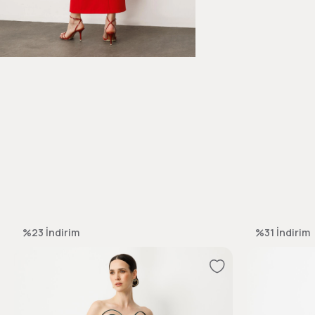
%23
İndirim
%31
İndirim