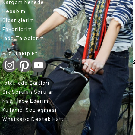
Kargom Nerede
Hesabım
Siparişlerim
Favorilerim
İade Taleplerim
Bizi Takip Et
K
İptal İade Şartları
Sık Sorulan Sorular
Nasıl İade Ederim
Kullanıcı Sözleşmesi
Whatsapp Destek Hattı