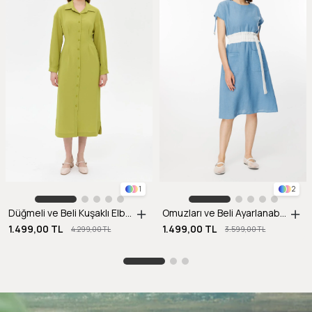
1
2
Düğmeli ve Beli Kuşaklı Elbise-Y.YEŞİLİ
Omuzları ve Beli Ayarlanabilir İp Detaylı Keten Elbise-MAVİ
1.499,00 TL
1.499,00 TL
4.299,00 TL
3.599,00 TL