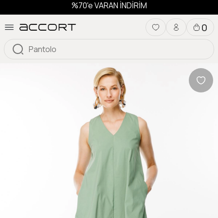
%70'e VARAN İNDİRİM
0