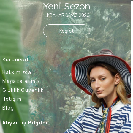
Yeni Sezon
İLKBAHAR & YAZ 2026
Keşfet
Kurumsal
Hakkımızda
Mağazalarımız
Gizlilik Güvenlik
İletişim
Blog
Alışveriş Bilgileri