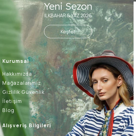
Yeni Sezon
İLKBAHAR & YAZ 2026
Keşfet
Kurumsal
Hakkımızda
Mağazalarımız
Gizlilik Güvenlik
İletişim
Blog
Alışveriş Bilgileri