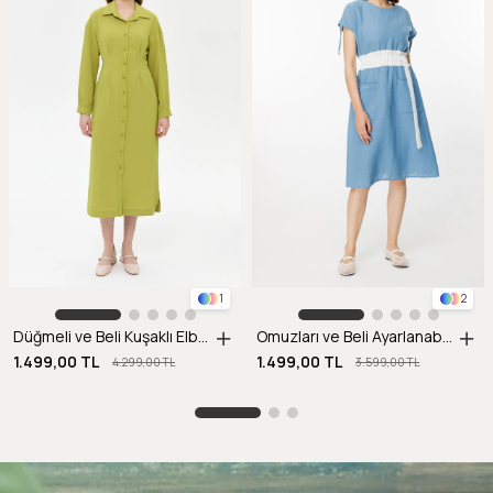
1
2
Düğmeli ve Beli Kuşaklı Elbise-Y.YEŞİLİ
Omuzları ve Beli Ayarlanabilir İp Detaylı Keten Elbise-MAVİ
1.499,00 TL
1.499,00 TL
4.299,00 TL
3.599,00 TL