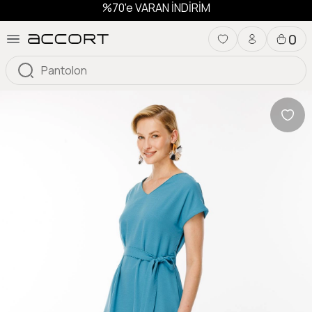
%70'e VARAN İNDİRİM
0