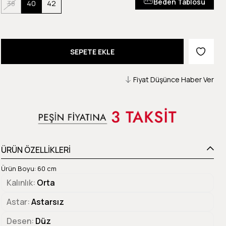
Beden Tablosu
38
40
42
Fiyat Düşünce Haber Ver
ÜRÜN ÖZELLİKLERİ
Ürün Boyu: 60 cm
Kalınlık
Orta
Astar
Astarsız
Desen
Düz