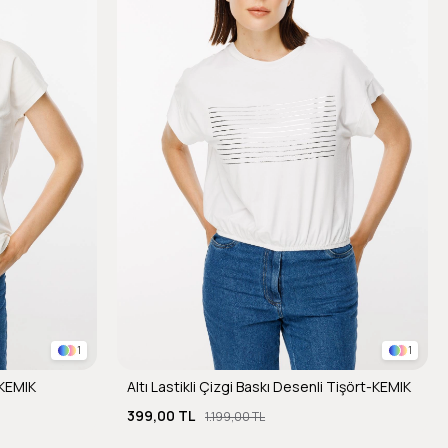
1
1
-KEMIK
Altı Lastikli Çizgi Baskı Desenli Tişört-KEMIK
399,00 TL
1.199,00 TL