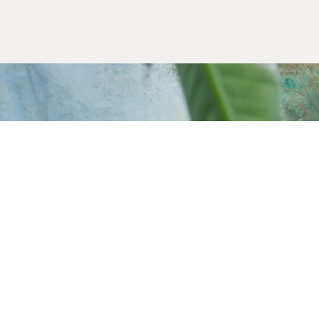
Alışveriş Bilgileri
Kargom Nerede
Hesabım
Siparişlerim
Favorilerim
İade Taleplerim