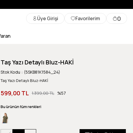
0
Üye Girişi
Favorilerim
Varan
Taş Yazı Detaylı Bluz-HAKİ
Stok Kodu
(5SKB81K1584_24)
Taş Yazı Detaylı Bluz-HAKİ
599,00 TL
1.399,00 TL
57
Bu ürünün tüm renkleri