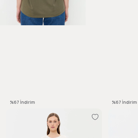
%67
İndirim
%67
İndirim