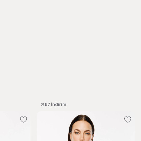
%67
İndirim