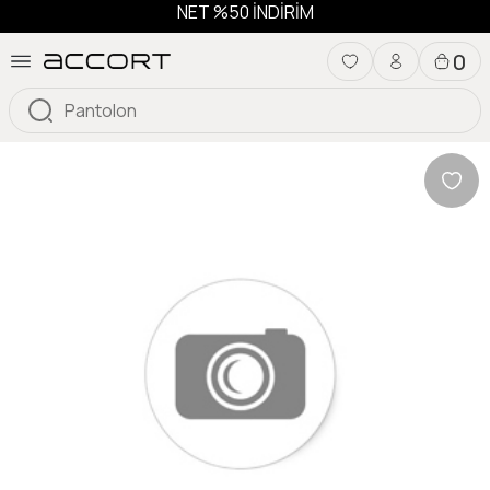
NET %50 İNDİRİM
0