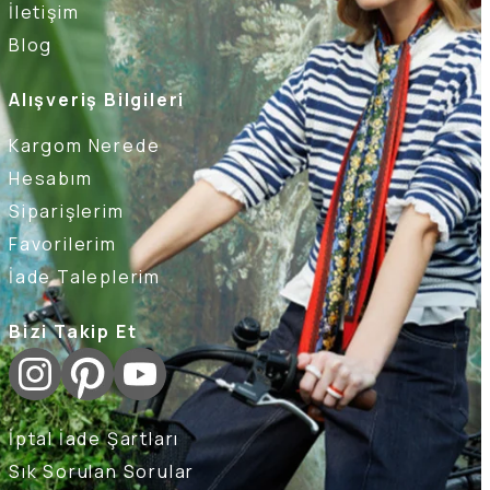
İletişim
Blog
Alışveriş Bilgileri
Kargom Nerede
Hesabım
Siparişlerim
Favorilerim
İade Taleplerim
Bizi Takip Et
İptal İade Şartları
Sık Sorulan Sorular