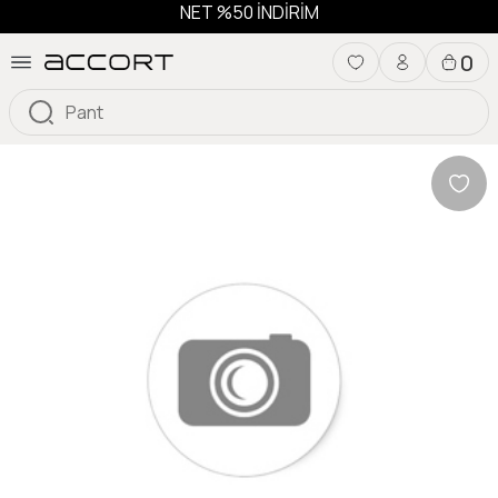
NET %50 İNDİRİM
0