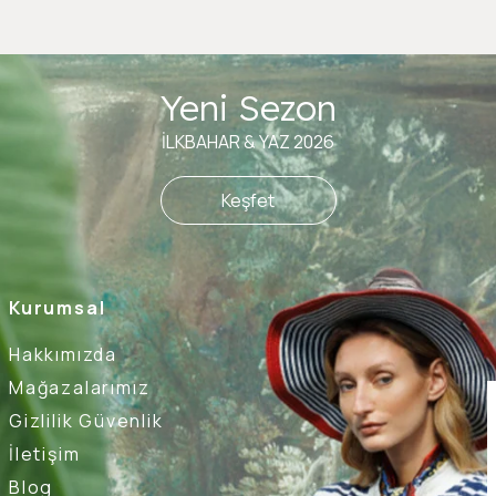
Yeni Sezon
İLKBAHAR & YAZ 2026
Keşfet
Kurumsal
Hakkımızda
Mağazalarımız
Gizlilik Güvenlik
İletişim
Blog