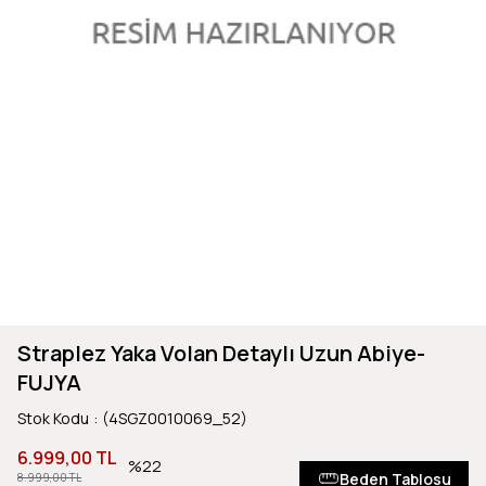
Straplez Yaka Volan Detaylı Uzun Abiye-
FUJYA
Stok Kodu
(4SGZ0010069_52)
6.999,00 TL
22
Beden Tablosu
8.999,00 TL