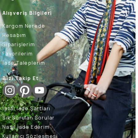
Alışveriş Bilgileri
Kargom Nerede
Hesabım
Siparişlerim
Favorilerim
İade Taleplerim
Bizi Takip Et
İptal İade Şartları
Sık Sorulan Sorular
Nasıl İade Ederim
Kullanıcı Sözleşmesi