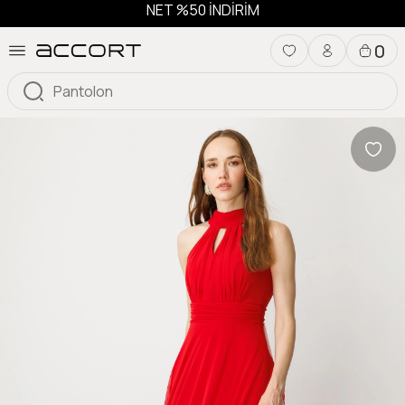
NET %50 İNDİRİM
0