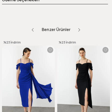
Benzer Ürünler
%23
İndirim
%23
İndirim