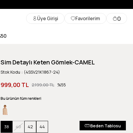
0
Üye Girişi
Favorilerim
%50
Sim Detaylı Keten Gömlek-CAMEL
Stok Kodu
(4SSV21K1867-24)
999,00 TL
2.199,00 TL
55
Bu ürünün tüm renkleri
Beden Tablosu
38
40
42
44