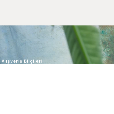
Alışveriş Bilgileri
Kargom Nerede
Hesabım
Siparişlerim
Favorilerim
İade Taleplerim