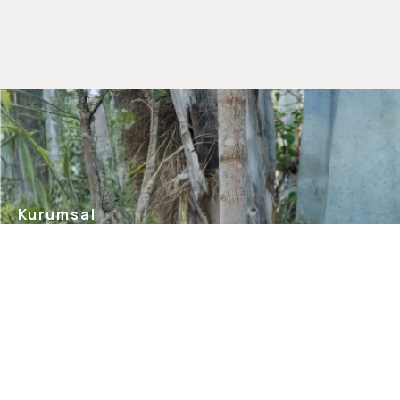
Kurumsal
Hakkımızda
Mağazalarımız
Gizlilik Güvenlik
İletişim
Blog