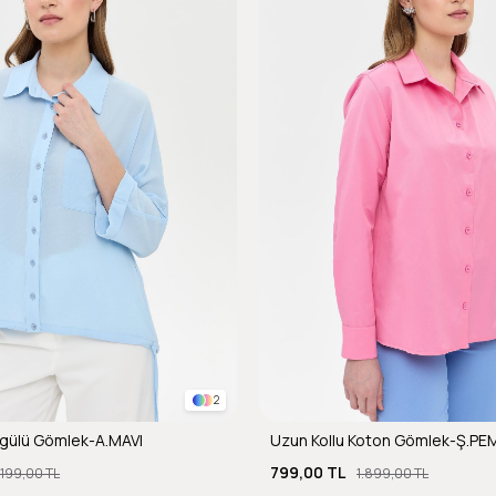
2
gülü Gömlek-A.MAVI
Uzun Kollu Koton Gömlek-Ş.PE
799,00 TL
.199,00 TL
1.899,00 TL