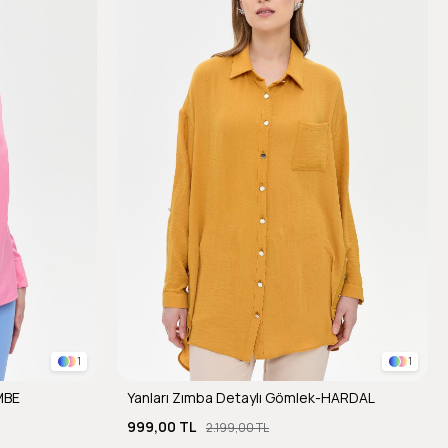
1
1
MBE
Yanları Zımba Detaylı Gömlek-HARDAL
999,00 TL
2.199,00 TL