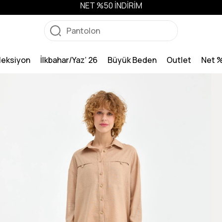
NET %50 İNDİRİM
leksiyon
İlkbahar/Yaz’ 26
Büyük Beden
Outlet
Net 