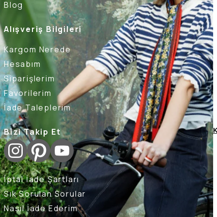
Blog
Alışveriş Bilgileri
Kargom Nerede
Hesabım
Siparişlerim
Favorilerim
İade Taleplerim
Bizi Takip Et
K
İptal İade Şartları
Sık Sorulan Sorular
Nasıl İade Ederim