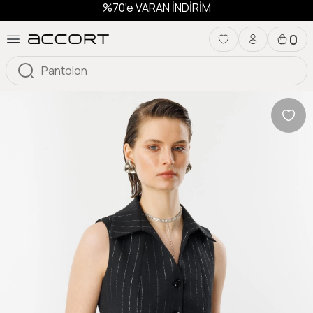
%70'e VARAN İNDİRİM
0