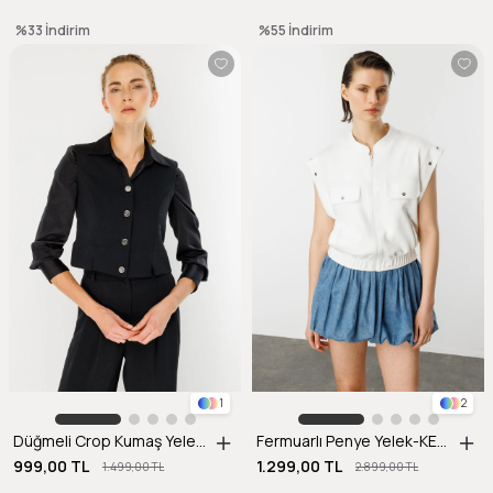
%33
İndirim
%55
İndirim
1
2
Düğmeli Crop Kumaş Yelek-SİYAH
Fermuarlı Penye Yelek-KEMIK
999,00 TL
1.299,00 TL
1.499,00 TL
2.899,00 TL