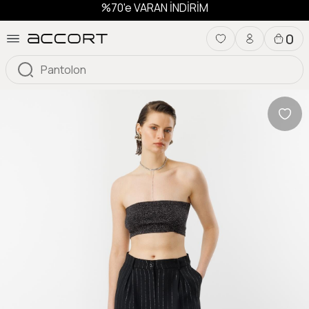
%70'e VARAN İNDİRİM
0