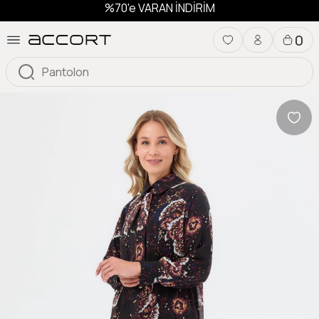
%70'e VARAN İNDİRİM
0