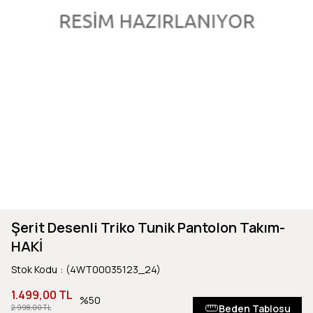
Şerit Desenli Triko Tunik Pantolon Takım-
HAKİ
Stok Kodu
(4WT00035123_24)
1.499,00 TL
50
Beden Tablosu
2.998,00 TL