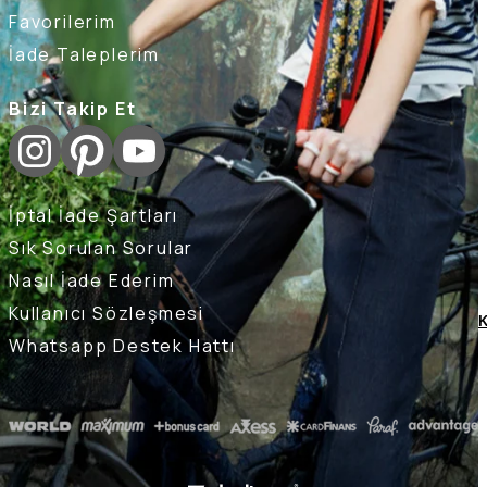
Favorilerim
İade Taleplerim
Bizi Takip Et
İptal İade Şartları
Sık Sorulan Sorular
Nasıl İade Ederim
Kullanıcı Sözleşmesi
K
Whatsapp Destek Hattı