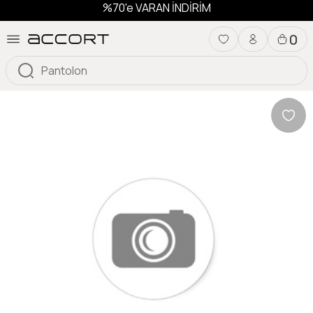
%70'e VARAN İNDİRİM
0