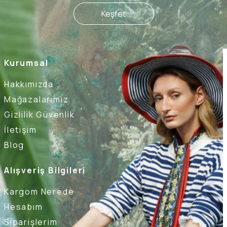
Keşfet
Kurumsal
Hakkımızda
Mağazalarımız
Gizlilik Güvenlik
İletişim
Blog
Alışveriş Bilgileri
Kargom Nerede
Hesabım
Siparişlerim