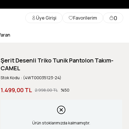
0
Üye Girişi
Favorilerim
Varan
Şerit Desenli Triko Tunik Pantolon Takım-
CAMEL
Stok Kodu
(4WT00035123-24)
1.499,00 TL
2.998,00 TL
50
Ürün stoklarımızda kalmamıştır.