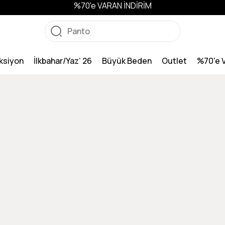
%70'e VARAN İNDİRİM
ksiyon
İlkbahar/Yaz’ 26
Büyük Beden
Outlet
%70'e 