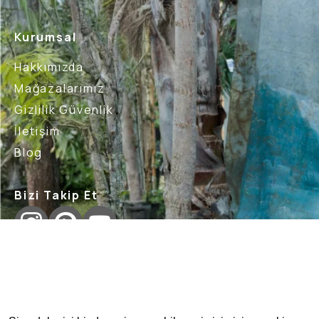
Kurumsal
Hakkımızda
Mağazalarımız
Gizlilik Güvenlik
İletişim
Blog
Bizi Takip Et
İptal İade Şartları
Sık Sorulan Sorular
Nasıl İade 