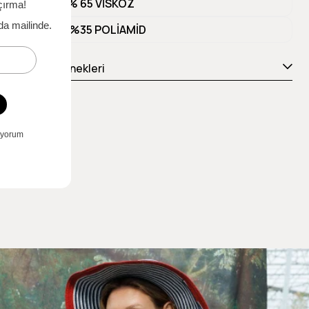
Materyal 1
% 65 VİSKOZ
Materyal 2
%35 POLİAMİD
Ödeme Seçenekleri