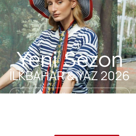
Yeni Sezon
İLKBAHAR & YAZ 2026
Keşfet