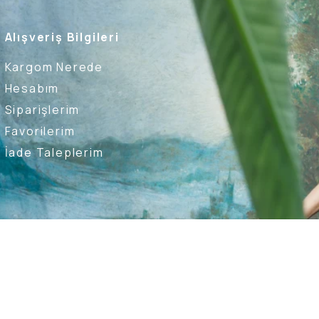
Alışveriş Bilgileri
Kargom Nerede
Hesabım
Siparişlerim
Favorilerim
İade Taleplerim
Ederim
Kullanıcı Sözleşmesi
Whatsapp Destek Hattı