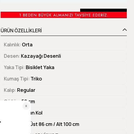
Beden Tablosu
ÜRÜN ÖZELLİKLERİ
Kalınlık
Orta
Desen
Kazayağı Desenli
Yaka Tipi
Bisiklet Yaka
Kumaş Tipi
Triko
Kalıp
Regular
Göğüs
52 cm
Kol Tipi
Uzun Kol
Ürün Boyu
Üst 86 cm / Alt 100 cm