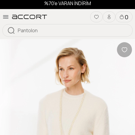
%70'e VARAN İNDİRİM
0