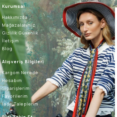
Kurumsal
Hakkımızda
Mağazalarımız
Gizlilik Güvenlik
İletişim
Blog
Alışveriş Bilgileri
Kargom Nerede
Hesabım
Siparişlerim
Favorilerim
İade Taleplerim
Bizi Takip Et