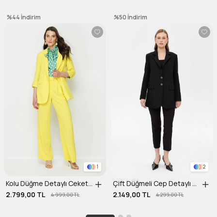
%44
İndirim
%50
İndirim
1
2
Kolu Düğme Detaylı Ceket-SARI
Çift Düğmeli Cep Detaylı Krep Ceket-SİYAH
2.799,00 TL
2.149,00 TL
4.999,00 TL
4.299,00 TL