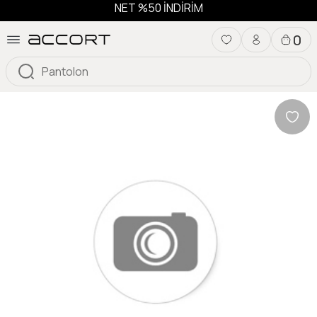
NET %50 İNDİRİM
0