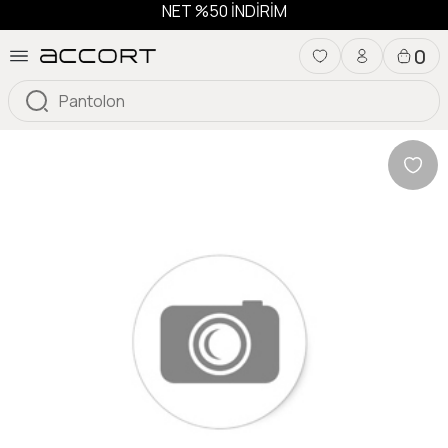
NET %50 İNDİRİM
0