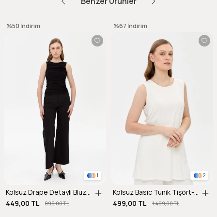
Benzer Ürünler
%50
İndirim
%67
İndirim
1
2
Kolsuz Drape Detaylı Bluz-SİYAH
Kolsuz Basic Tunik Tişört-KEMIK
449,00 TL
499,00 TL
899,00 TL
1.499,00 TL