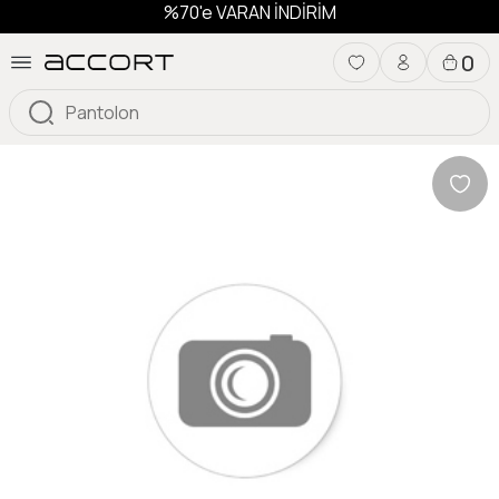
%70'e VARAN İNDİRİM
0