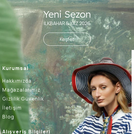
Yeni Sezon
İLKBAHAR & YAZ 2026
Keşfet
Kurumsal
Hakkımızda
Mağazalarımız
Gizlilik Güvenlik
İletişim
Blog
Alışveriş Bilgileri