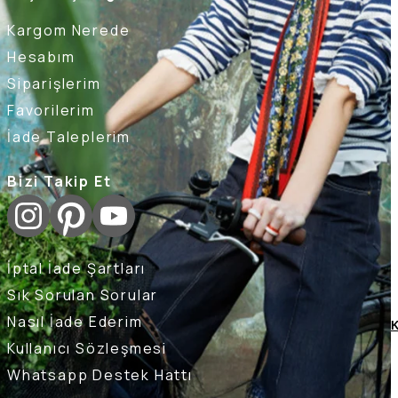
Kargom Nerede
Hesabım
Siparişlerim
Favorilerim
İade Taleplerim
Bizi Takip Et
İptal İade Şartları
Sık Sorulan Sorular
Nasıl İade Ederim
K
Kullanıcı Sözleşmesi
Whatsapp Destek Hattı