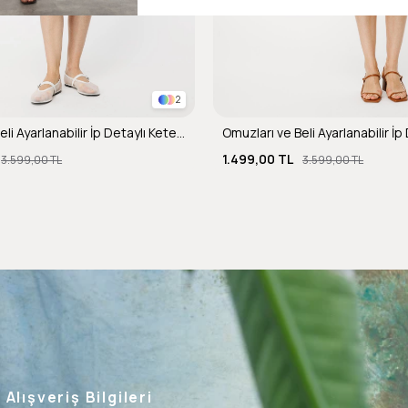
2
Omuzları ve Beli Ayarlanabilir İp Detaylı Keten Elbise-MAVİ
1.499,00 TL
3.599,00 TL
3.599,00 TL
Alışveriş Bilgileri