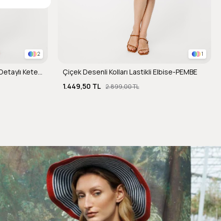
2
1
Omuzları ve Beli Ayarlanabilir İp Detaylı Keten Elbise-CAMEL
Çiçek Desenli Kolları Lastikli Elbise-PEMBE
1.449,50 TL
2.899,00 TL