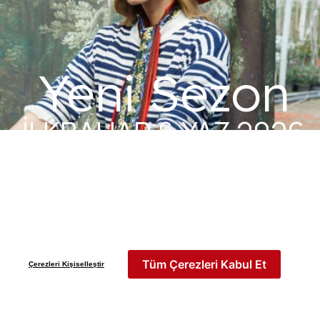
Yeni Sezon
İLKBAHAR & YAZ 2026
Keşfet
Tüm Çerezleri Kabul Et
Çerezleri Kişiselleştir