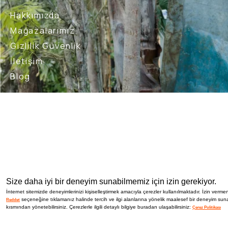
Hakkımızda
Mağazalarımız
Gizlilik Güvenlik
İletişim
Blog
Bizi Takip Et
İptal İade Şartları
Sık Sorulan Sorular
Nasıl İade 
Size daha iyi bir deneyim sunabilmemiz için izin gerekiyor.
İnternet sitemizde deneyimlerinizi kişiselleştirmek amacıyla çerezler kullanılmaktadır. İzin vermen
seçeneğine tıklamanız halinde tercih ve ilgi alanlarına yönelik maalesef bir deneyim suna
Reddet
kısmından yönetebilirsiniz. Çerezlerle ilgili detaylı bilgiye buradan ulaşabilirsiniz:
Çerez Politikası