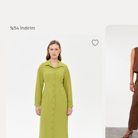
%54
İndirim
%58
İndirim