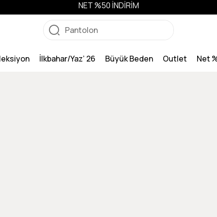
NET %50 İNDİRİM
leksiyon
İlkbahar/Yaz’ 26
Büyük Beden
Outlet
Net 