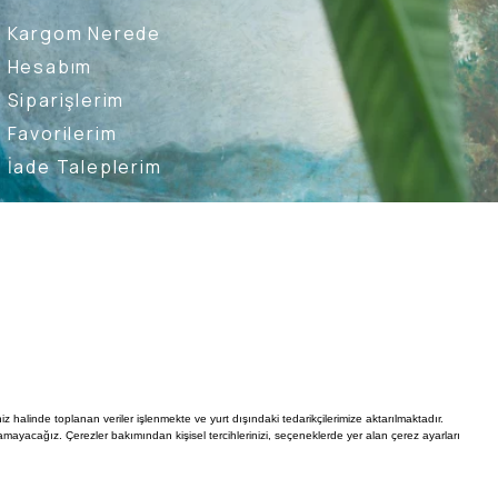
Kargom Nerede
Hesabım
Siparişlerim
Favorilerim
İade Taleplerim
Ederim
Kullanıcı Sözleşmesi
Whatsapp Destek Hattı
iz halinde toplanan veriler işlenmekte ve yurt dışındaki tedarikçilerimize aktarılmaktadır.
mayacağız. Çerezler bakımından kişisel tercihlerinizi, seçeneklerde yer alan çerez ayarları