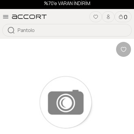
%70'e VARAN İNDİRİM
0