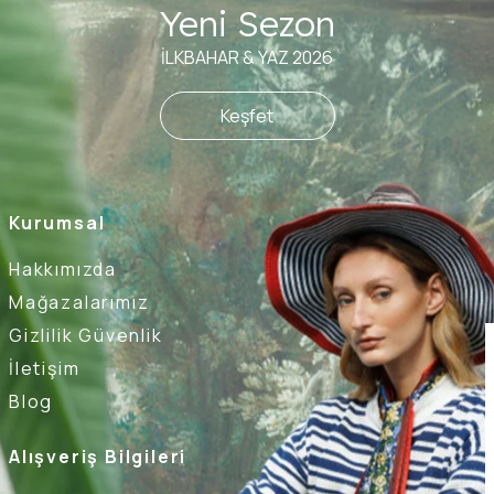
Yeni Sezon
İLKBAHAR & YAZ 2026
Keşfet
Kurumsal
Hakkımızda
Mağazalarımız
Gizlilik Güvenlik
İletişim
Blog
Alışveriş Bilgileri