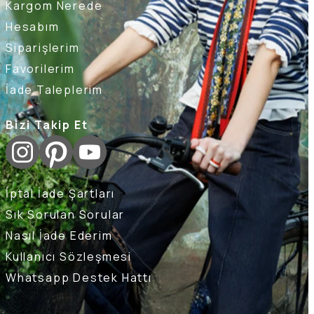
Kargom Nerede
Hesabım
Siparişlerim
Favorilerim
İade Taleplerim
Bizi Takip Et
İptal İade Şartları
Sık Sorulan Sorular
Nasıl İade Ederim
Kullanıcı Sözleşmesi
Whatsapp Destek Hattı