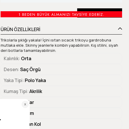
Beden Tablosu
ÜRÜN ÖZELLİKLERİ
Trikolarla şıklığı yakala! İçini ısıtan sıcacık trikoyu gardırobuna
mutlaka ekle. Skinny jeanlerle kombin yapabilirsin. Kış stilini, siyah
deri botlarla tamamlayabilirsin.
Kalınlık
Orta
Desen
Saç Örgü
Yaka Tipi
Polo Yaka
Kumaş Tipi
Akrilik
Kalıp
Regular
Göğüs
49 cm
Kol Tipi
Uzun Kol