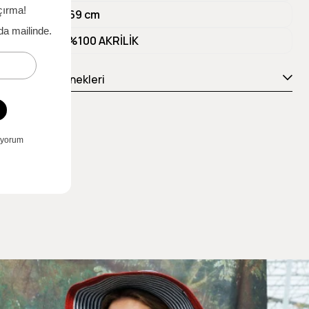
Ürün Boyu
69 cm
Materyal 1
%100 AKRİLİK
Ödeme Seçenekleri