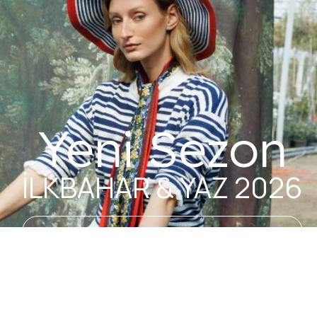
Yeni Sezon
İLKBAHAR & YAZ 2026
Keşfet