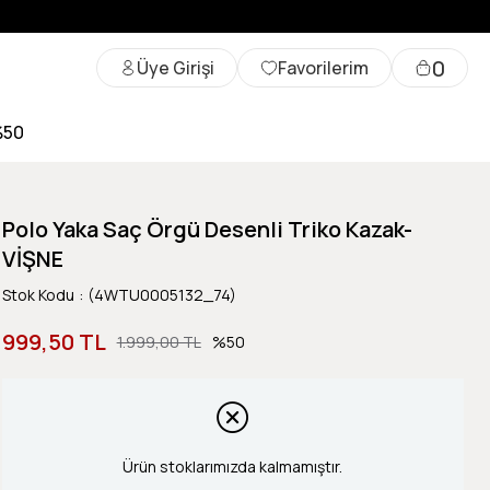
0
Üye Girişi
Favorilerim
%50
Polo Yaka Saç Örgü Desenli Triko Kazak-
VİŞNE
Stok Kodu
(4WTU0005132_74)
999,50 TL
1.999,00 TL
50
Ürün stoklarımızda kalmamıştır.