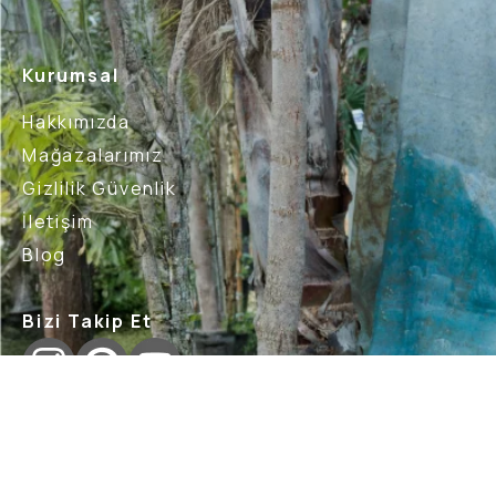
Kurumsal
Hakkımızda
Mağazalarımız
Gizlilik Güvenlik
İletişim
Blog
Bizi Takip Et
İptal İade Şartları
Sık Sorulan Sorular
Nasıl İade 