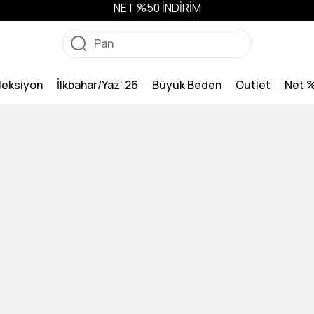
NET %50 İNDİRİM
leksiyon
İlkbahar/Yaz’ 26
Büyük Beden
Outlet
Net 