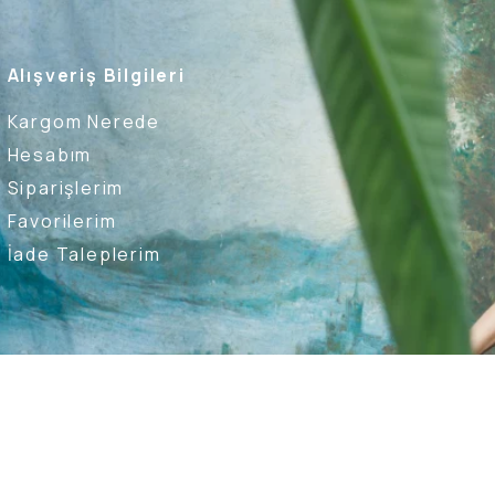
Alışveriş Bilgileri
Kargom Nerede
Hesabım
Siparişlerim
Favorilerim
İade Taleplerim
Ederim
Kullanıcı Sözleşmesi
Whatsapp Destek Hattı