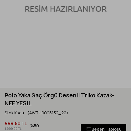
Polo Yaka Saç Örgü Desenli Triko Kazak-
NEF.YESIL
Stok Kodu
(4WTU0005132_22)
999,50 TL
50
Beden Tablosu
1.999,00 TL