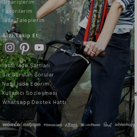
Siparişlerim
Favorilerim
İade Taleplerim
Bizi Takip Et
İptal İade Şartları
Sık Sorulan Sorular
Nasıl İade Ederim
Kullanıcı Sözleşmesi
K
Whatsapp Destek Hattı