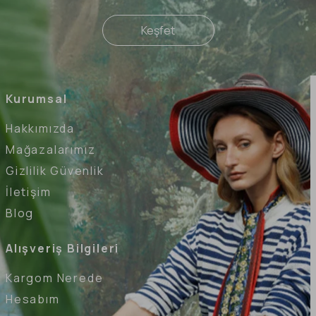
Keşfet
Kurumsal
Hakkımızda
Mağazalarımız
Gizlilik Güvenlik
İletişim
Blog
Alışveriş Bilgileri
Kargom Nerede
Hesabım