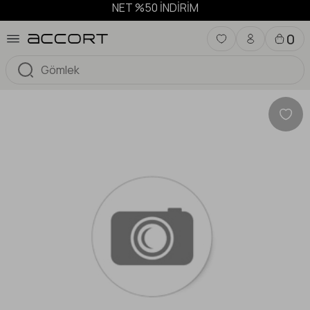
NET %50 İNDİRİM
0