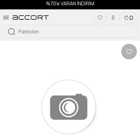
%70'e VARAN İNDİRİM
0