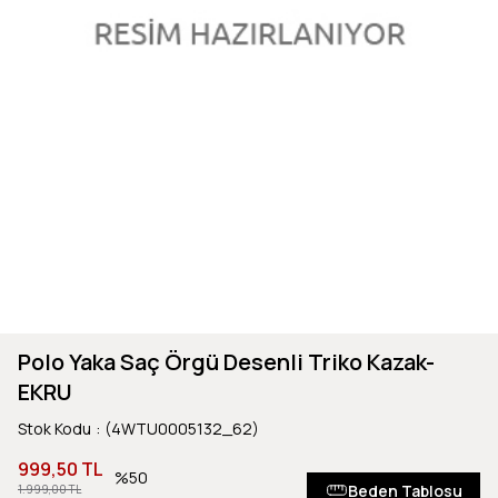
Polo Yaka Saç Örgü Desenli Triko Kazak-
EKRU
Stok Kodu
(4WTU0005132_62)
999,50 TL
50
Beden Tablosu
1.999,00 TL