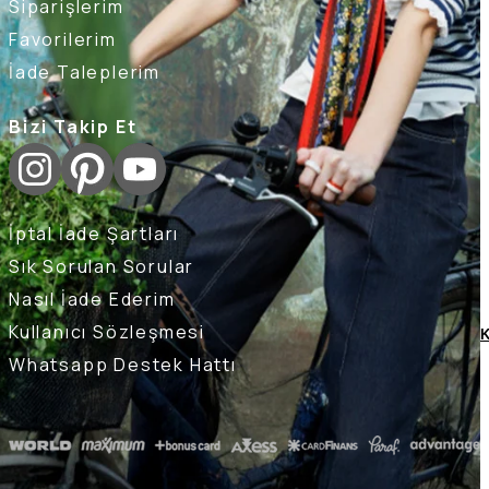
Siparişlerim
Favorilerim
İade Taleplerim
Bizi Takip Et
İptal İade Şartları
Sık Sorulan Sorular
Nasıl İade Ederim
Kullanıcı Sözleşmesi
K
Whatsapp Destek Hattı