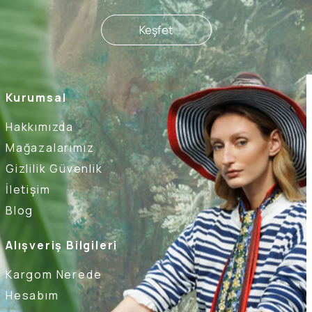
Keşfet
Kurumsal
Hakkımızda
Mağazalarımız
Gizlilik Güvenlik
İletişim
Blog
Alışveriş Bilgileri
Kargom Nerede
Hesabım