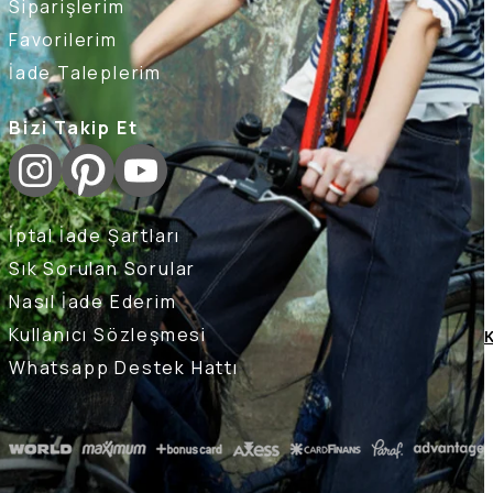
Siparişlerim
Favorilerim
İade Taleplerim
Bizi Takip Et
İptal İade Şartları
Sık Sorulan Sorular
Nasıl İade Ederim
Kullanıcı Sözleşmesi
K
Whatsapp Destek Hattı