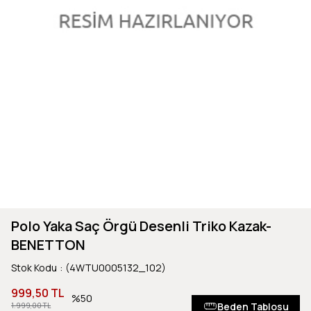
Polo Yaka Saç Örgü Desenli Triko Kazak-
BENETTON
Stok Kodu
(4WTU0005132_102)
999,50 TL
50
Beden Tablosu
1.999,00 TL