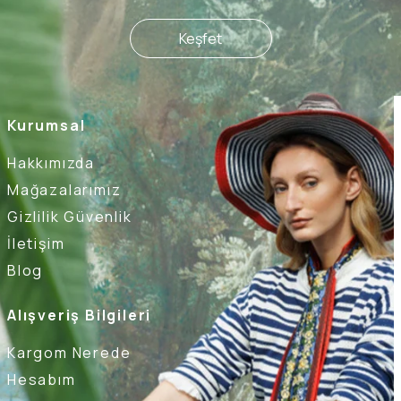
Keşfet
Kurumsal
Hakkımızda
Mağazalarımız
Gizlilik Güvenlik
İletişim
Blog
Alışveriş Bilgileri
Kargom Nerede
Hesabım