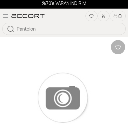
%70'e VARAN İNDİRİM
0