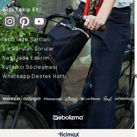
Bizi Takip Et
İptal İade Şartları
Sık Sorulan Sorular
Nasıl İade Ederim
Kullanıcı Sözleşmesi
Whatsapp Destek Hattı
K