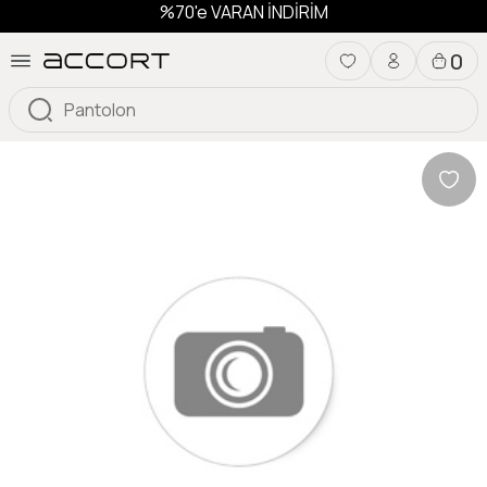
%70'e VARAN İNDİRİM
0