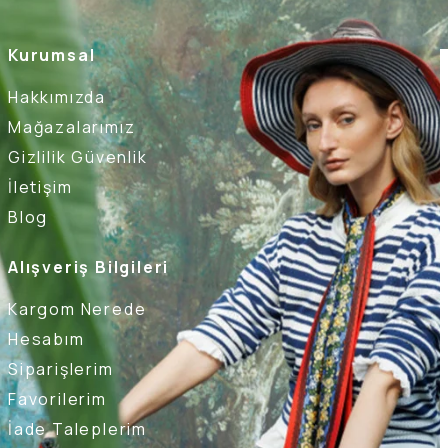
Kurumsal
Hakkımızda
Mağazalarımız
Gizlilik Güvenlik
İletişim
Blog
Alışveriş Bilgileri
Kargom Nerede
Hesabım
Siparişlerim
Favorilerim
İade Taleplerim