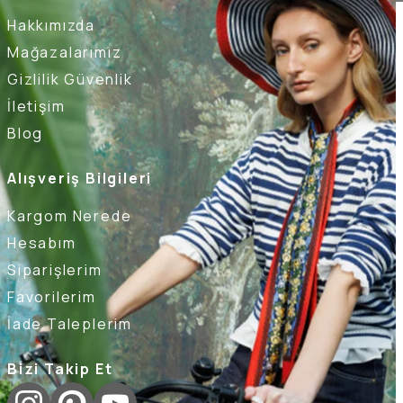
Hakkımızda
Mağazalarımız
Gizlilik Güvenlik
İletişim
Blog
Alışveriş Bilgileri
Kargom Nerede
Hesabım
Siparişlerim
Favorilerim
İade Taleplerim
Bizi Takip Et