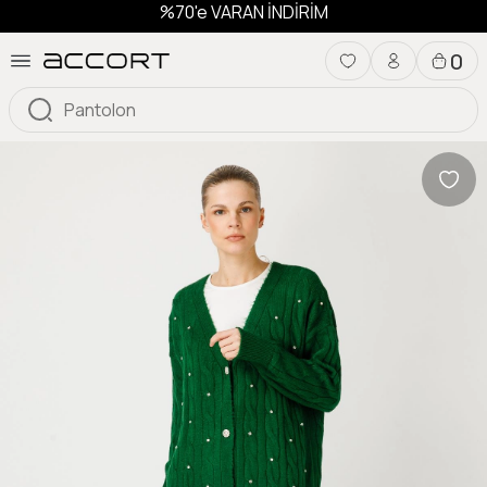
%70'e VARAN İNDİRİM
0