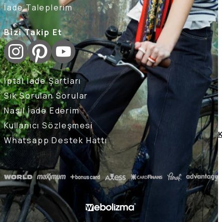
İade Taleplerim
Bizi Takip Et
İptal İade Şartları
Sık Sorulan Sorular
Nasıl İade Ederim
Kullanıcı Sözleşmesi
K
Whatsapp Destek Hattı