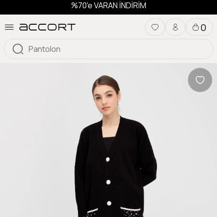
%70'e VARAN İNDİRİM
0