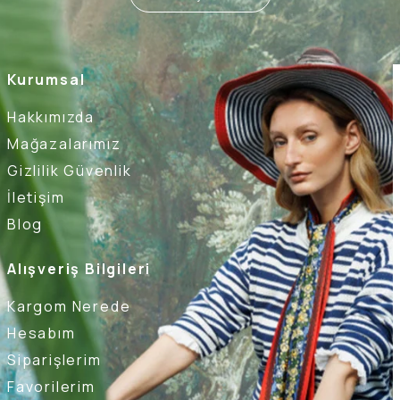
Kurumsal
Hakkımızda
Mağazalarımız
Gizlilik Güvenlik
İletişim
Blog
Alışveriş Bilgileri
Kargom Nerede
Hesabım
Siparişlerim
Favorilerim