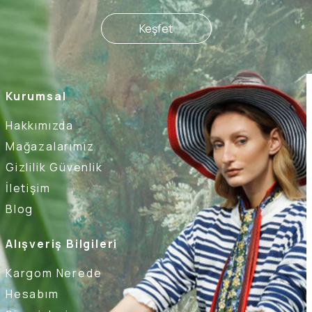
Keşfet
Kurumsal
Hakkımızda
Mağazalarımız
Gizlilik Güvenlik
İletişim
Blog
Alışveriş Bilgileri
Kargom Nerede
Hesabım