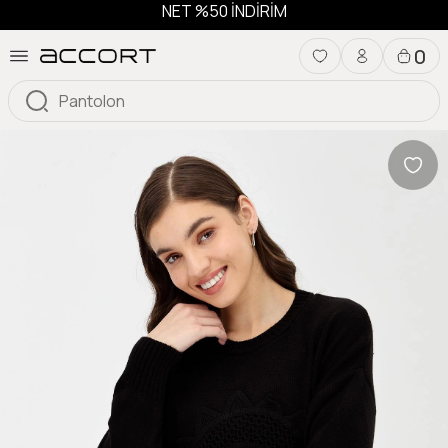
NET %50 İNDİRİM
0