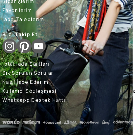
Siparişlerim
Favorilerim
İade Taleplerim
Bizi Takip Et
İptal İade Şartları
Sık Sorulan Sorular
Nasıl İade Ederim
Kullanıcı Sözleşmesi
K
Whatsapp Destek Hattı