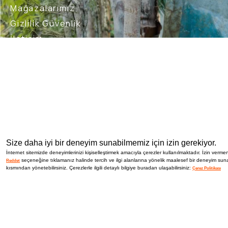
Mağazalarımız
Gizlilik Güvenlik
İletişim
Blog
Bizi Takip Et
İptal İade Şartları
Sık Sorulan Sorular
Nasıl İade 
Size daha iyi bir deneyim sunabilmemiz için izin gerekiyor.
İnternet sitemizde deneyimlerinizi kişiselleştirmek amacıyla çerezler kullanılmaktadır. İzin vermen
seçeneğine tıklamanız halinde tercih ve ilgi alanlarına yönelik maalesef bir deneyim suna
Reddet
kısmından yönetebilirsiniz. Çerezlerle ilgili detaylı bilgiye buradan ulaşabilirsiniz:
Çerez Politikası