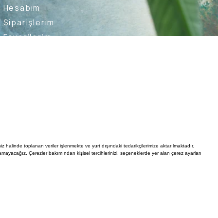
Hesabım
Siparişlerim
Favorilerim
İade Taleplerim
Ederim
Kullanıcı Sözleşmesi
Whatsapp Destek Hattı
iz halinde toplanan veriler işlenmekte ve yurt dışındaki tedarikçilerimize aktarılmaktadır.
mayacağız. Çerezler bakımından kişisel tercihlerinizi, seçeneklerde yer alan çerez ayarları