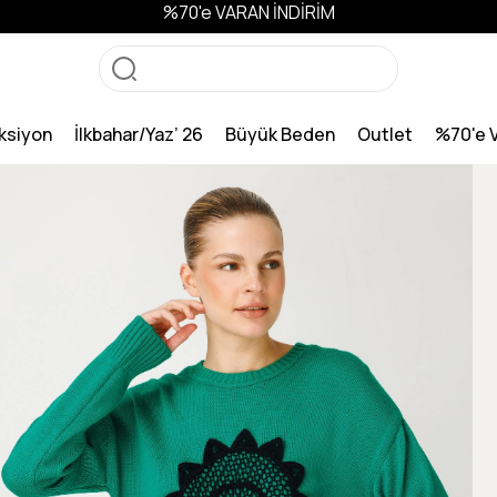
%70'e VARAN İNDİRİM
ksiyon
İlkbahar/Yaz’ 26
Büyük Beden
Outlet
%70'e 